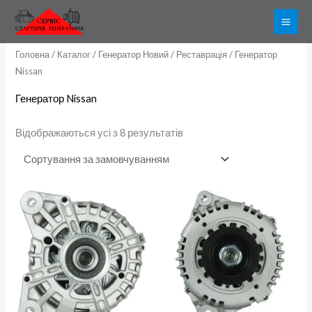
Перейти
до
вмісту
Головна
/
Каталог
/
Генератор Новий / Реставрація
/ Генератор
Nissan
Генератор Nissan
Відображаються усі з 8 результатів