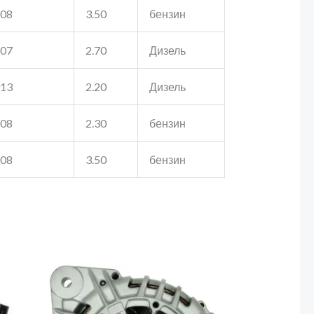
008
3.50
бензин
007
2.70
Дизель
013
2.20
Дизель
008
2.30
бензин
008
3.50
бензин