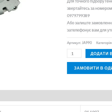
Для точного підбору ген
звертайтесь за номером
0979799389
Або залиште замовлення
зателефонує вам для ут
Артикул:
JA990
Категорія
ДОДАТИ 
ЗАМОВИТИ В ОДИ
0
01.1997 –