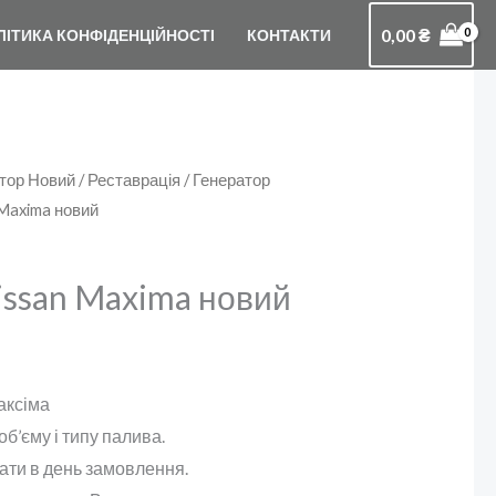
0,00
₴
ЛІТИКА КОНФІДЕНЦІЙНОСТІ
КОНТАКТИ
тор Новий / Реставрація
/
Генератор
 Maxima новий
issan Maxima новий
аксіма
б’єму і типу палива.
ати в день замовлення.