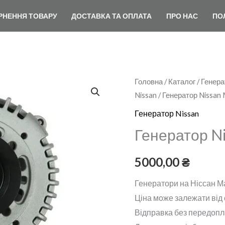
РНЕННЯ ТОВАРУ
ДОСТАВКА ТА ОПЛАТА
ПРО НАС
ПО
Генератор
Головна
/
Каталог
/
Генера
Nissan
/ Генератор Nissan
Nissan
Maxima
Генератор Nissan
новий
Генератор N
кількість
5000,00
₴
Генератори на Ніссан М
Ціна може залежати від о
Відправка без передопл