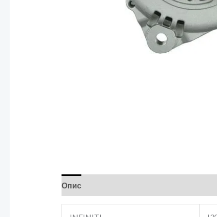
Опис
INFINITI
I3