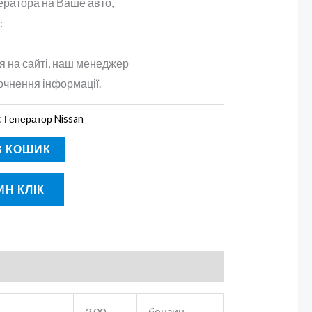
ератора на Ваше авто,
:
 на сайті, наш менеджер
очнення інформації.
:
Генератор Nissan
В КОШИК
Н КЛІК
3.00
бензин