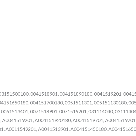
003151500180, 0041518901, 004151890180, 0041519201, 0041
04151650180, 004151700180, 0051511301, 005151130180, 00
 0061513401, 0071518901, 0071519201, 031114040, 03111404
, A0041519201, A004151920180, A0041519701, A0041519701
1, A0011549201, A0041513901, A004151450180, A004151650