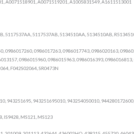
1, A0071518901, A0071519201, A1005831549, A1611513001
AB, 5117537AA, 5117537AB, 5134510AA, 5134510AB, R51345
0, 0986017260, 0986017263, 0986017743, 0986020163, 09860
6013157, 0986015960, 0986015963, 0986016393, 0986016813,
2064, F042S02064, SR0473N
4010, 943251695, 943251695010, 943254050010, 9442801726
28, IS9428, MS121, MS123
51, 201009, 201113, 432644, 436002HO, 438215, 455720, 46043