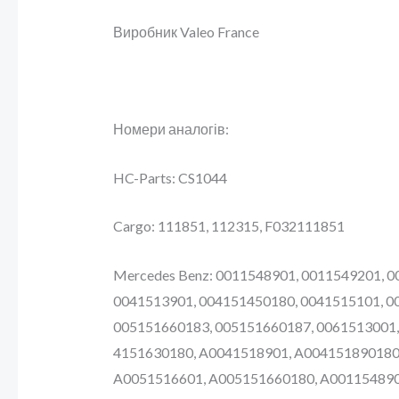
Виробник Valeo France
Номери аналогів:
HC-Parts: CS1044
Cargo: 111851, 112315, F032111851
Mercedes Benz: 0011548901, 0011549201, 
0041513901, 004151450180, 0041515101, 0
005151660183, 005151660187, 0061513001,
4151630180, A0041518901, A004151890180
A0051516601, A005151660180, A001154890