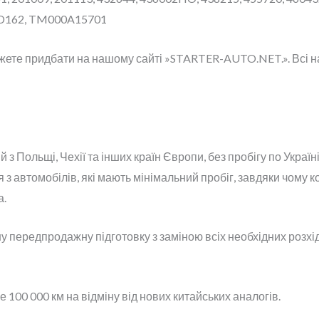
ND162, TM000A15701
жете придбати на нашому сайті »STARTER-AUTO.NET.». Всі на
з Польщі, Чехії та інших країн Європи, без пробігу по Украї
з автомобілів, які мають мінімальний пробіг, завдяки чому к
а.
 передпродажну підготовку з заміною всіх необхідних розхід
100 000 км на відміну від нових китайських аналогів.