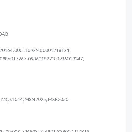
10AB
20164, 0001109290, 0001218124,
 0986017267, 0986018273, 0986019247,
00, MQS1044, MSN2025, MSR2050
2, 726008, 726808, 726971, 838007, D7R19,