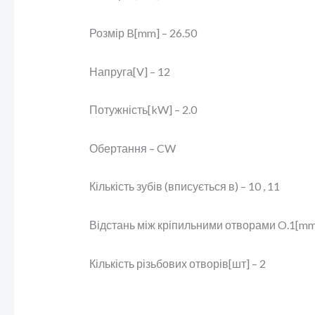
Розмір B[mm] – 26.50
Напруга[V] – 12
Потужність[kW] – 2.0
Обертання – CW
Кількість зубів (вписується в) – 10 , 11
Відстань між кріпильними отворами O.1[mm]
Кількість різьбових отворів[шт] – 2