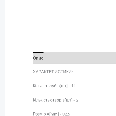
Опис
Відгуки (0)
ХАРАКТЕРИСТИКИ:
Кількість зубів[шт] – 11
Кількість отворів[шт] – 2
Розмір A[mm] – 82.5