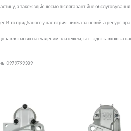
астину, а також здійснюємо післягарантійне обслуговування 
с Віто придбаного у нас втричі нижча за новий, а ресурс пра
ідправляємо як накладеним платежем, так і з доставкою за н
ань: 0979799389