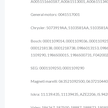
A005151660187, A0061513001, A006151340
General motors: 0041517001
Chrysler: 5073919AA, 5103581AA, 5103581
Bosch: 0001109014, 0001109036, 000110925
0001218138, 0001218738, 0986013153, 098
1109290, 1986S00015, 1986S00731, F04200
SEG: 0001109250, 0001109290
Magneti marelli: 063521092500, 06372104
Iskra: 11.139.435, 11139435, AZE2206, IS.94
Valeo: 186267, 187500, 18887, 188873, 1918