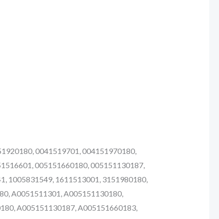
51920180, 0041519701, 004151970180,
51516601, 005151660180, 005151130187,
1, 1005831549, 1611513001, 3151980180,
80, A0051511301, A005151130180,
180, A005151130187, A005151660183,