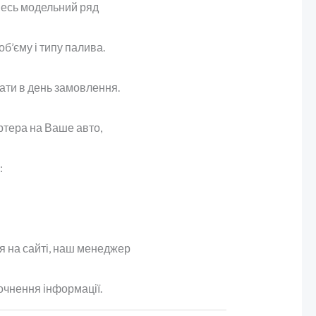
весь модельний ряд
б’єму і типу палива.
ати в день замовлення.
ртера на Ваше авто,
:
 на сайті, наш менеджер
очнення інформації.