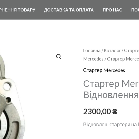
РНЕННЯ ТОВАРУ
ДОСТАВКА ТА ОПЛАТА
ПРО НАС
ПО
Стартер
Головна
/
Каталог
/
Старте
Mercedes
/ Стартер Merce
Mercedes
Vito
Стартер Mercedes
639
Стартер Merc
Відновлення
Відновлення
кількість
2300,00
₴
Відновлені стартери на