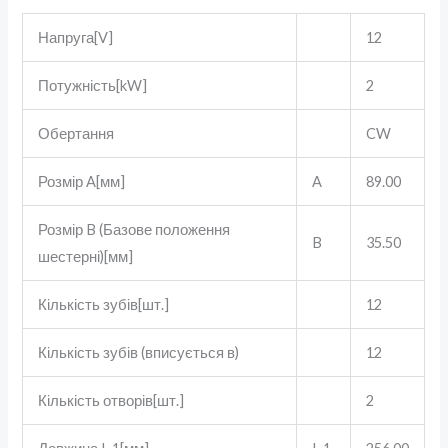
Напруга[V]
12
Потужність[kW]
2
Обертання
CW
Розмір A[мм]
A
89.00
Розмір B (Базове положення
B
35.50
шестерні)[мм]
Кількість зубів[шт.]
12
Кількість зубів (вписується в)
12
Кількість отворів[шт.]
2