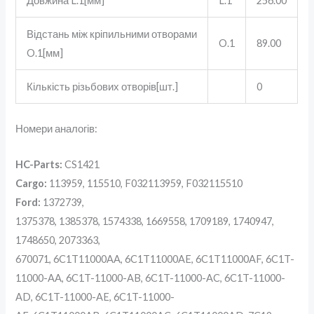
Довжина L.1[мм]
L.1
256.00
Відстань між кріпильними отворами
O.1
89.00
O.1[мм]
Кількість різьбових отворів[шт.]
0
Номери аналогів:
HC-Parts:
CS1421
Cargo:
113959, 115510, F032113959, F032115510
Ford:
1372739,
1375378, 1385378, 1574338, 1669558, 1709189, 1740947,
1748650, 2073363,
670071, 6C1T11000AA, 6C1T11000AE, 6C1T11000AF, 6C1T-
11000-AA, 6C1T-11000-AB, 6C1T-11000-AC, 6C1T-11000-
AD, 6C1T-11000-AE, 6C1T-11000-