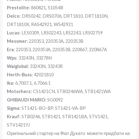
Prestolite:
860821, S1054B
Delco:
DRS0242, DRS0706, DRT1810, DRT1810N,
DRT1810X, RAS42921, WS42921
Lucas:
LES0309, LRS02243, LRS2243, LRS02759
Messmer:
220353, 220353A, 220353B
Era:
220353, 220353A, 220353B, 220867, 220867A
Wps:
33243N, 33278N
Waiglobal:
33243N, 33243R
Herth-Buss:
42021810
Ika:
6.7007.1, 6.7066.1
Motorherz:
CS1421CN, STB0246WA, STB1421WA
GHIBAUDI MARIO:
SG0092
Sigma:
ST1421-BO-BP, ST1421-VA-BP
Krauf:
STB0246, STB1421, STB1421BA, STV1421,
STV1421YJ
Оригінальний стартер на Фіат Дукато можете придбати на