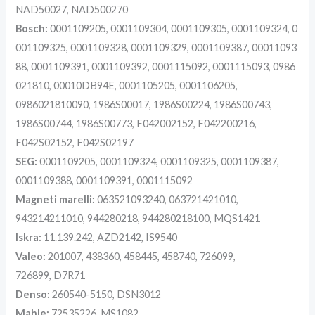
NAD50027, NAD500270
Bosch:
0001109205, 0001109304, 0001109305, 0001109324, 0
001109325, 0001109328, 0001109329, 0001109387, 00011093
88, 0001109391, 0001109392, 0001115092, 0001115093, 0986
021810, 00010DB94E, 0001105205, 0001106205,
0986021810090, 1986S00017, 1986S00224, 1986S00743,
1986S00744, 1986S00773, F042002152, F042200216,
F042S02152, F042S02197
SEG:
0001109205, 0001109324, 0001109325, 0001109387,
0001109388, 0001109391, 0001115092
Magneti marelli:
063521093240, 063721421010,
943214211010, 944280218, 944280218100, MQS1421
Iskra:
11.139.242, AZD2142, IS9540
Valeo:
201007, 438360, 458445, 458740, 726099,
726899, D7R71
Denso:
260540-5150, DSN3012
Mahle:
72535226, MS1082