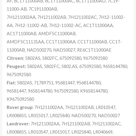
AF, 6C1T11000AB, 6C1T11000AC, 6C1T11000AD, 7C19-
11000-AB, 7C1911000AB,
7H1211002AA, 7H1211002AB, 7H1211002AC, 7H12-11002-
AA, 7H12-11002-AB, 7H12-11002-AC, AC1T11000AA,
AC1T11000AB, AMDF5C11000AB,
AMDF5C11131AA, CC1T11000AA, CC1T11000AB, CC1T-
11000AB, NAD500270, NAD50027, RE6C1T11000AE
Citroen:
5802AS, 5802FC, 675092580, 9675092580
Peugeot:
5802AS, 5802FC, 5802.AS, 675092580, 9658144780,
9675092580
Fiat:
5802AS, 71789751, 95681447, 9568144780,
96581447, 9658144780, 9675092580, K9658144780,
K9675092580
Rover group:
7H1211002AA, 7H1211002AB, LR010547,
LR008855, LR015017, LR025840, NAD500270, NAD50027
Landrover:
7H1211002AA, 7H1211002AB, 7H1211002AC,
LR008855, LR010547, LR015017, LR025840, LR040669,