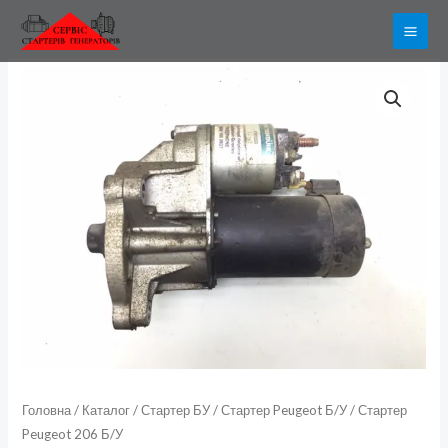
Перейти
до
вмісту
Стартер
Peugeot
206
Б/
У
кількість
Головна
/
Каталог
/
Стартер БУ
/
Стартер Peugeot Б/У
/ Стартер
Peugeot 206 Б/У