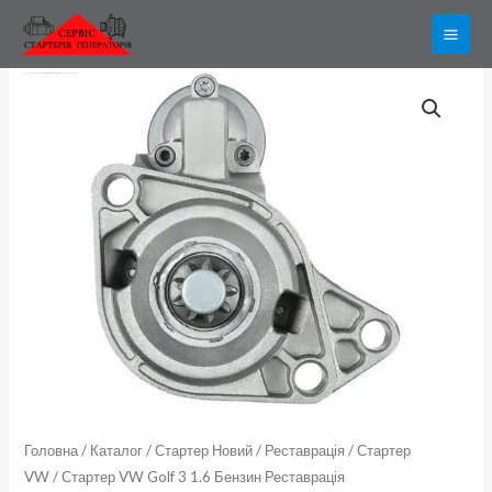
Перейти
до
вмісту
Стартер
VW
Golf
3
1.6
Бензин
Реставрація
кількість
Головна
/
Каталог
/
Стартер Новий / Реставрація
/
Стартер
VW
/ Стартер VW Golf 3 1.6 Бензин Реставрація