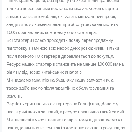
інших країн Європи, без пробігу по Україні. Ми працюємо
тільки з перевіреними постачальниками. Кожен стартер
знімається з автомобілів, які мають мінімальний пробіг,
завдяки чому кожен агрегат при обслуговуванні містить
100% оригінальних комплектуючих стартера.
Всі стартери Гольф проходять повну передпродажну
підготовку з заміною всіх необхідних розхідників. Тільки
після повного ТО стартер відправляється до покупця.
Ресурс наших стартерів становить не менше 100 000 км на
відміну від нових китайських аналогів.
Ми надаємо гарантію на будь-яку нашу запчастину, а
також здійснюємо післягарантійне обслуговування та
ремонт.
Вартість оригінального стартера на Гольф придбаного у
нас втричі нижча за новий, а ресурс практично такий самий.
Ми впевнені в якості наших товарів, тому відправляємо як
накладеним платежем, так і з доставкою за наш рахунок, за