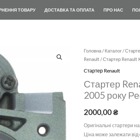
РНЕННЯ ТОВАРУ
ДОСТАВКА ТА ОПЛАТА
ПРО НАС
ПО
Стартер
Головна
/
Каталог
/
Старте
Renault
/ Стартер Renault 
Renault
Kangoo
Cтартер Renault
1.5
Стартер Rena
dCi
2005 року Ре
до
2005
2000,00
₴
року
Реставрація
Оригінальні стартери на
кількість
Ціна може залежати від о