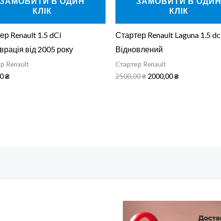
ЗАМОВИТИ В ОДИН
ЗАМОВИТИ В ОДИ
КЛІК
КЛІК
ер Renault 1.5 dCi
Стартер Renault Laguna 1.5 dc
врація від 2005 року
Відновлений
р Renault
Cтартер Renault
00
₴
2500,00
₴
2000,00
₴