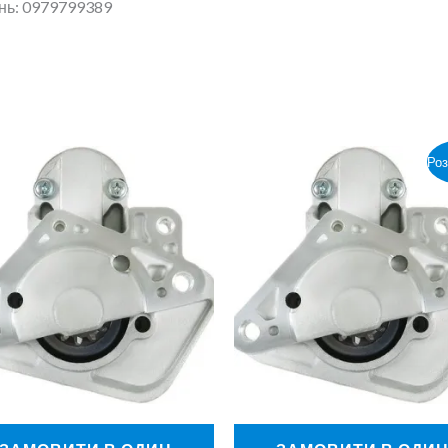
ань: 0979799389
Оригінальна
Поточна
Ро
ціна:
ціна:
2500,00 ₴.
2000,00 ₴.