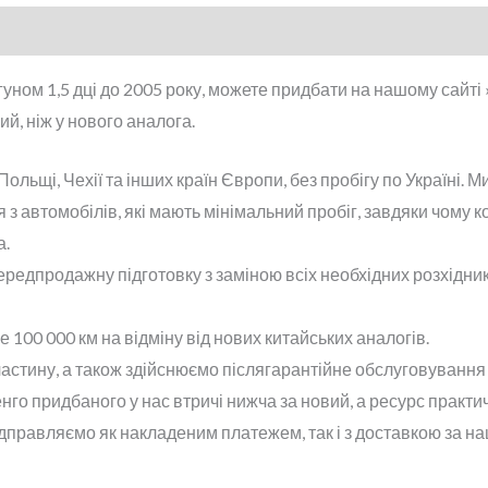
гуном 1,5 дці до 2005 року, можете придбати на нашому сайт
й, ніж у нового аналога.
ольщі, Чехії та інших країн Європи, без пробігу по Україні. 
з автомобілів, які мають мінімальний пробіг, завдяки чому к
а.
редпродажну підготовку з заміною всіх необхідних розхідник
100 000 км на відміну від нових китайських аналогів.
астину, а також здійснюємо післягарантійне обслуговування 
нго придбаного у нас втричі нижча за новий, а ресурс практи
ідправляємо як накладеним платежем, так і з доставкою за н