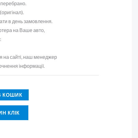
 перебрано.
(оригінал).
ати в день замовлення.
ртера на Ваше авто,
:
 на сайті, наш менеджер
очнення інформації.
В КОШИК
Н КЛІК