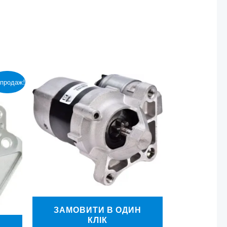
зпродаж!
ЗАМОВИТИ В ОДИН
КЛІК