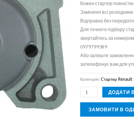
Кожен стартер повністю
Замінено всі розхідники 
Відправка без передопл
Для точного підбору ста
звертайтесь за номером
0979799389
Або залиште замовлення
зателефонує вам для ут
Категорія:
Cтартер Renault
ДОДАТИ 
ЗАМОВИТИ В ОДИ