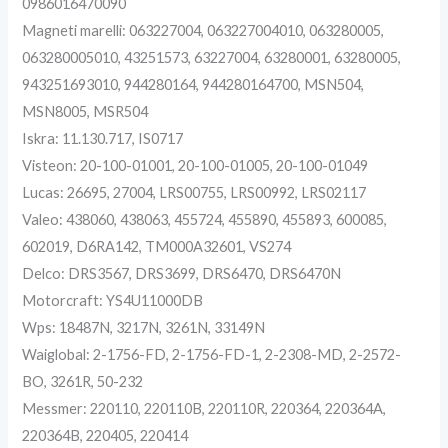
0986016470090
Magneti marelli: 063227004, 063227004010, 063280005,
063280005010, 43251573, 63227004, 63280001, 63280005,
943251693010, 944280164, 944280164700, MSN504,
MSN8005, MSR504
Iskra: 11.130.717, IS0717
Visteon: 20-100-01001, 20-100-01005, 20-100-01049
Lucas: 26695, 27004, LRS00755, LRS00992, LRS02117
Valeo: 438060, 438063, 455724, 455890, 455893, 600085,
602019, D6RA142, TM000A32601, VS274
Delco: DRS3567, DRS3699, DRS6470, DRS6470N
Motorcraft: YS4U11000DB
Wps: 18487N, 3217N, 3261N, 33149N
Waiglobal: 2-1756-FD, 2-1756-FD-1, 2-2308-MD, 2-2572-
BO, 3261R, 50-232
Messmer: 220110, 220110B, 220110R, 220364, 220364A,
220364B, 220405, 220414