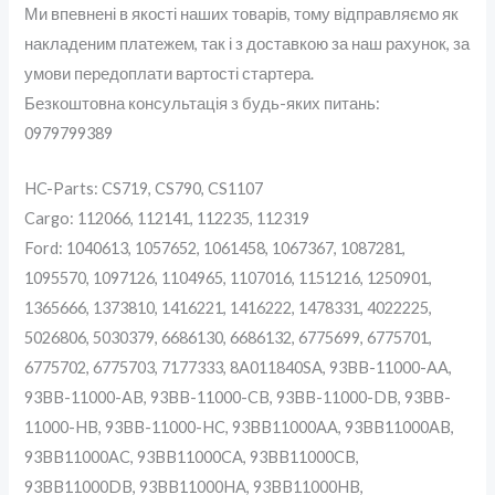
Ми впевнені в якості наших товарів, тому відправляємо як
накладеним платежем, так і з доставкою за наш рахунок, за
умови передоплати вартості стартера.
Безкоштовна консультація з будь-яких питань:
0979799389
HC-Parts: CS719, CS790, CS1107
Cargo: 112066, 112141, 112235, 112319
Ford: 1040613, 1057652, 1061458, 1067367, 1087281,
1095570, 1097126, 1104965, 1107016, 1151216, 1250901,
1365666, 1373810, 1416221, 1416222, 1478331, 4022225,
5026806, 5030379, 6686130, 6686132, 6775699, 6775701,
6775702, 6775703, 7177333, 8A011840SA, 93BB-11000-AA,
93BB-11000-AB, 93BB-11000-CB, 93BB-11000-DB, 93BB-
11000-HB, 93BB-11000-HC, 93BB11000AA, 93BB11000AB,
93BB11000AC, 93BB11000CA, 93BB11000CB,
93BB11000DB, 93BB11000HA, 93BB11000HB,