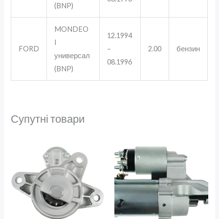
(BNP)
MONDEO
12.1994
I
FORD
–
2.00
бензин
универсал
08.1996
(BNP)
Супутні товари