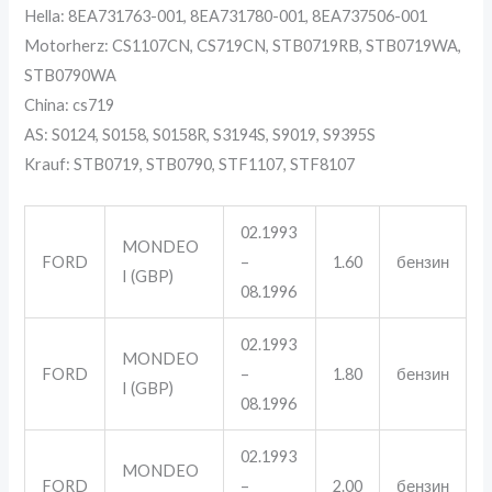
Hella: 8EA731763-001, 8EA731780-001, 8EA737506-001
Motorherz: CS1107CN, CS719CN, STB0719RB, STB0719WA,
STB0790WA
China: cs719
AS: S0124, S0158, S0158R, S3194S, S9019, S9395S
Krauf: STB0719, STB0790, STF1107, STF8107
02.1993
MONDEO
FORD
–
1.60
бензин
I (GBP)
08.1996
02.1993
MONDEO
FORD
–
1.80
бензин
I (GBP)
08.1996
02.1993
MONDEO
FORD
–
2.00
бензин