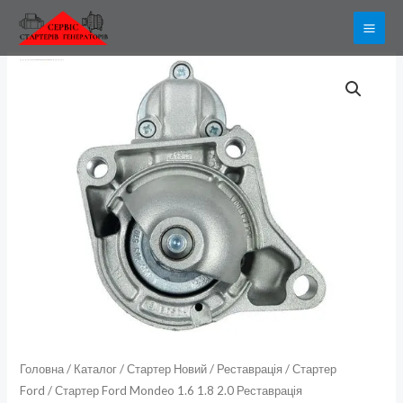
Перейти
до
вмісту
Стартер
Ford
Mondeo
1.6
1.8
2.0
Реставрація
кількість
Головна
/
Каталог
/
Стартер Новий / Реставрація
/
Стартер
Ford
/ Стартер Ford Mondeo 1.6 1.8 2.0 Реставрація