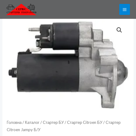
Перейти
до
вмісту
Стартер
Citroen
Jampy
Б/
У
кількість
Головна
/
Каталог
/
Стартер БУ
/
Стартер Citroen БУ
/ Стартер
Citroen Jampy Б/У