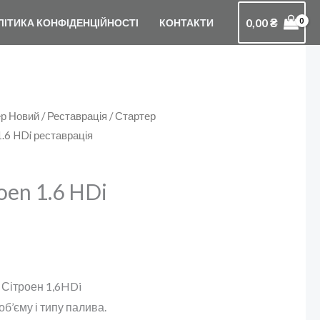
0,00
₴
ЛІТИКА КОНФІДЕНЦІЙНОСТІ
КОНТАКТИ
р Новий / Реставрація
/
Стартер
1.6 HDi реставрація
oen 1.6 HDi
 Сітроен 1,6HDi
б’єму і типу палива.