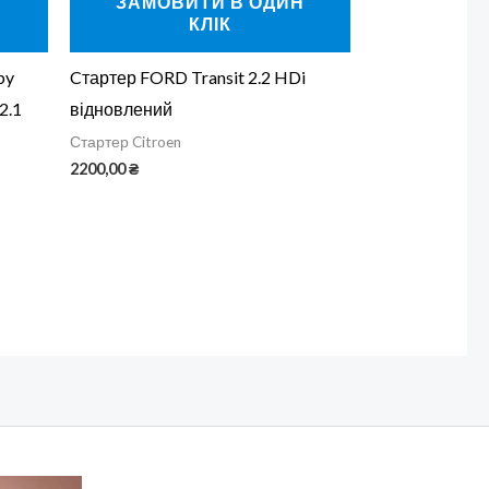
Н
ЗАМОВИТИ В ОДИН
КЛІК
py
Cтартер FORD Transit 2.2 HDi
2.1
відновлений
Стартер Citroen
2200,00
₴