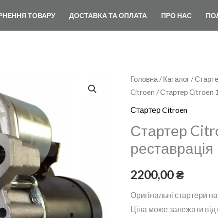
РНЕННЯ ТОВАРУ
ДОСТАВКА ТА ОПЛАТА
ПРО НАС
ПО
Стартер
Головна
/
Каталог
/
Старте
Citroen
/ Стартер Citroen 
Citroen
1.6
Стартер Citroen
HDi
Стартер Citr
реставрація
реставрація
кількість
2200,00
₴
Оригінальні стартери на
Ціна може залежати від о