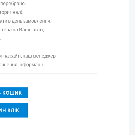
 перебрано.
(оригінал).
ати в день замовлення.
ртера на Ваше авто,
:
 на сайті, наш менеджер
очнення інформації.
В КОШИК
Н КЛІК