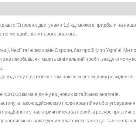
д авто Сітроен з двигунами 1,6 хді можете придбати на наш
 не менший, ніж у нового аналога.
щі, Чехії та інших країн Європи, без пробігу по Україні. Ми 
з автомобілів, які мають мінімальний пробіг, завдяки чому к
а.
продажну підготовку з заміною всіх необхідних розхідників.
100 000 км на відміну від нових китайських аналогів.
астину, а також здійснюємо післягарантійне обслуговування 
 придбаного у нас втричі нижча за новий, а ресурс практично
ідправляємо як накладеним платежем, так і з доставкою за н