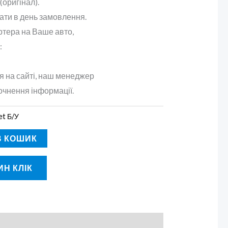
(оригінал).
ати в день замовлення.
ртера на Ваше авто,
:
 на сайті, наш менеджер
очнення інформації.
et Б/У
В КОШИК
Н КЛІК