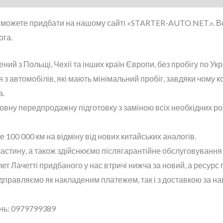
 можете придбати на нашому сайті »STARTER-AUTO.NET.». Всі
ога.
ий з Польщі, Чехії та інших країн Європи, без пробігу по Ук
з автомобілів, які мають мінімальний пробіг, завдяки чому к
а.
овну передпродажну підготовку з заміною всіх необхідних роз
100 000 км на відміну від нових китайських аналогів.
астину, а також здійснюємо післягарантійне обслуговування 
т Лачетті придбаного у нас втричі нижча за новий, а ресурс 
ідправляємо як накладеним платежем, так і з доставкою за н
ань: 0979799389