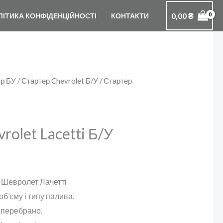
0,00
₴
ЛІТИКА КОНФІДЕНЦІЙНОСТІ
КОНТАКТИ
р БУ
/
Стартер Chevrolet Б/У
/ Стартер
rolet Lacetti Б/У
а Шевролет Лачетті
б’єму і типу палива.
 перебрано.