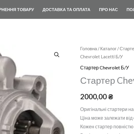
РНЕННЯ ТОВАРУ
ДОСТАВКА ТА ОПЛАТА
ПРО НАС
ПО
Стартер
Головна
/
Каталог
/
Старте
Chevrolet Lacetti Б/У
Chevrolet
Lacetti
Стартер Chevrolet Б/У
Б/
Стартер Chev
У
кількість
2000,00
₴
Оригінальні стартери н
Ціна може залежати від о
Кожен стартер повністю