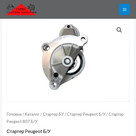
Перейти
до
вмісту
Стартер
Peugeot
807
Б/
У
кількість
Головна
/
Каталог
/
Стартер БУ
/
Стартер Peugeot Б/У
/ Стартер
Peugeot 807 Б/У
Стартер Peugeot Б/У