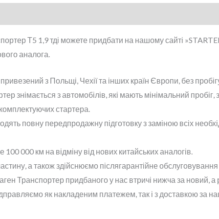
портер Т5 1,9 тді можете придбати на нашому сайті »STARTE
ового аналога.
ивезений з Польщі, Чехії та інших країн Європи, без пробігу
ер знімається з автомобілів, які мають мінімальний пробіг, 
 комплектуючих стартера.
дять повну передпродажну підготовку з заміною всіх необхід
100 000 км на відміну від нових китайських аналогів.
астину, а також здійснюємо післягарантійне обслуговування 
аген Транспортер придбаного у нас втричі нижча за новий, а 
ідправляємо як накладеним платежем, так і з доставкою за н