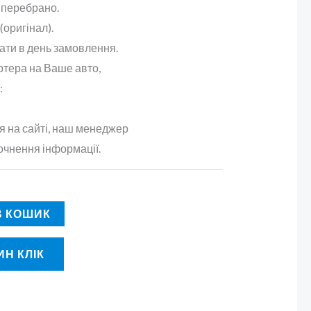
 перебрано.
(оригінал).
ати в день замовлення.
ртера на Ваше авто,
:
 на сайті, наш менеджер
очнення інформації.
В КОШИК
Н КЛІК