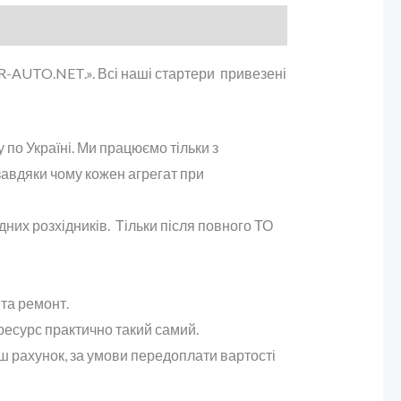
R-AUTO.NET.». Всі наші стартери привезені
 по Україні. Ми працюємо тільки з
завдяки чому кожен агрегат при
них розхідників. Тільки після повного ТО
та ремонт.
ресурс практично такий самий.
аш рахунок, за умови передоплати вартості