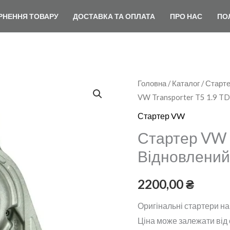
РНЕННЯ ТОВАРУ
ДОСТАВКА ТА ОПЛАТА
ПРО НАС
ПО
Стартер
Головна
/
Каталог
/
Старте
VW Transporter T5 1.9 TD
VW
Transporter
Стартер VW
T5
Стартер VW T
1.9
Відновлений
TDI
Відновлений
2200,00
₴
кількість
Оригінальні стартери н
Ціна може залежати від о