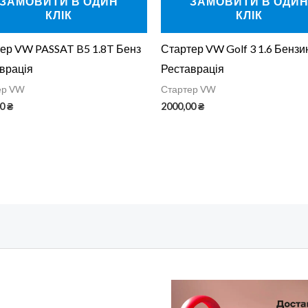
ЗАМОВИТИ В ОДИН
ЗАМОВИТИ В ОДИ
КЛІК
КЛІК
ер VW PASSAT B5 1.8T Бенз
Стартер VW Golf 3 1.6 Бензи
врація
Реставрація
ер VW
Стартер VW
00
₴
2000,00
₴