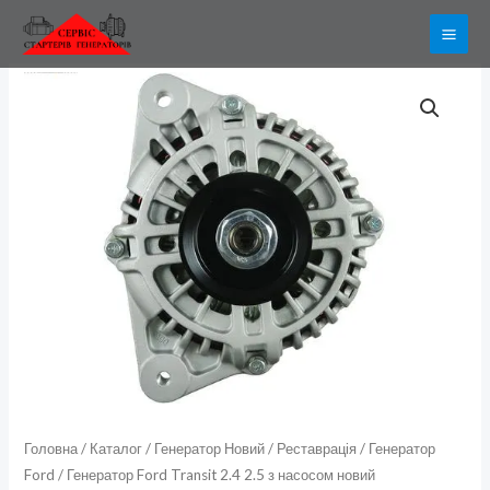
Перейти
до
вмісту
Генератор
Ford
Transit
2.4
2.5
з
насосом
новий
кількість
Головна
/
Каталог
/
Генератор Новий / Реставрація
/
Генератор
Ford
/ Генератор Ford Transit 2.4 2.5 з насосом новий