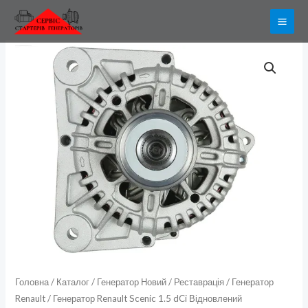
Перейти
до
вмісту
Генератор
Renault
Scenic
1.5
dCi
Відновлений
кількість
Головна
/
Каталог
/
Генератор Новий / Реставрація
/
Генератор
Renault
/ Генератор Renault Scenic 1.5 dCi Відновлений